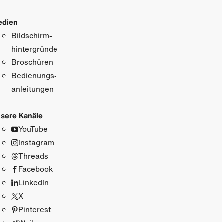
edien
Bildschirm­
hintergründe
Broschüren
Bedienungs­
anleitungen
sere Kanäle
YouTube
Instagram
Threads
Facebook
LinkedIn
X
Pinterest