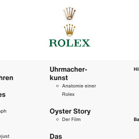
Uhrmacher­
Hi
hren
kunst
Anatomie einer
es
Rolex
Oyster Story
aph
Der Film
Ba
Das
just