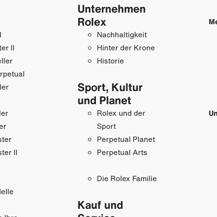
Unternehmen
Rolex
M
I
Nachhaltigkeit
r II
Hinter der Krone
ller
Historie
rpetual
Sport, Kultur
ler
und Planet
ler
Rolex und der
Un
er
Sport
ster
Perpetual Planet
ter II
Perpetual Arts
Die Rolex Familie
elle
Kauf und