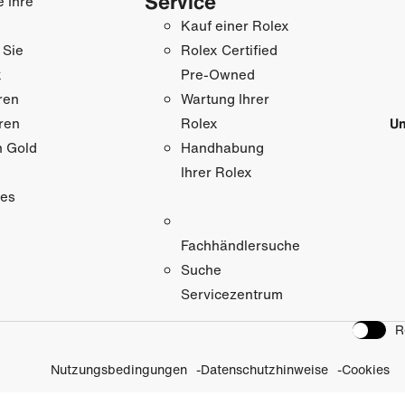
Service
e Ihre
Kauf einer Rolex
 Sie
Rolex Certified
x
Pre-Owned
ren
Wartung Ihrer
ren
Un
Rolex
n Gold
Handhabung
Ihrer Rolex
res
Fachhändlersuche
Suche
Servicezentrum
R
Nutzungsbedingungen
Datenschutzhinweise
Cookies