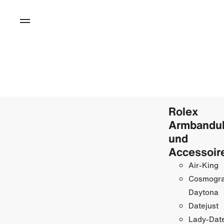
Rolex
Armbandu
und
Accessoir
Air-King
Cosmogr
Daytona
Datejust
Lady-Date