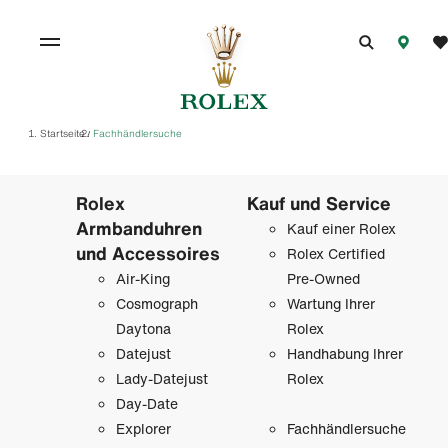
Startseite
Fachhändlersuche
/
Rolex
Kauf und Service
Armbanduhren
Kauf einer Rolex
und Accessoires
Rolex Certified
Air-King
Pre-Owned
Cosmograph
Wartung Ihrer
Daytona
Rolex
Datejust
Handhabung Ihrer
Lady-Datejust
Rolex
Day-Date
Explorer
Fachhändlersuche