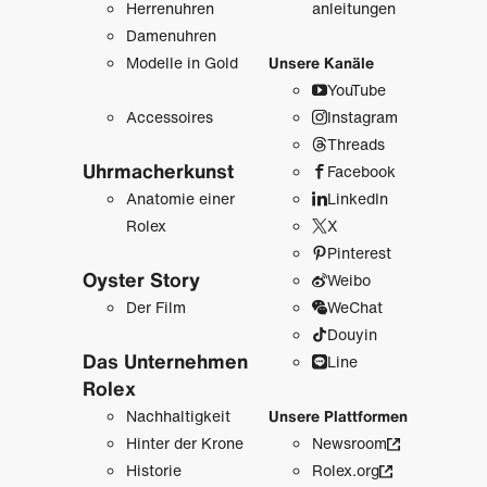
Herrenuhren
anleitungen
Damenuhren
Modelle in Gold
Unsere Kanäle
YouTube
Accessoires
Instagram
Threads
Uhrmacher­kunst
Facebook
Anatomie einer
LinkedIn
Rolex
X
Pinterest
Oyster Story
Weibo
Der Film
WeChat
Douyin
Das Unternehmen
Line
Rolex
Nachhaltigkeit
Unsere Plattformen
Hinter der Krone
Newsroom
Historie
Rolex.org