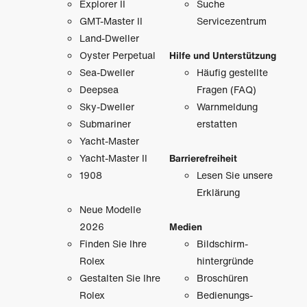
Explorer II
Suche
GMT-Master II
Servicezentrum
Land-Dweller
Oyster Perpetual
Hilfe und Unterstützung
Sea-Dweller
Häufig gestellte
Deepsea
Fragen (FAQ)
Sky-Dweller
Warnmeldung
Submariner
erstatten
Yacht-Master
Yacht-Master II
Barrierefreiheit
1908
Lesen Sie unsere
Erklärung
Neue Modelle
2026
Medien
Finden Sie Ihre
Bildschirm­
Rolex
hintergründe
Gestalten Sie Ihre
Broschüren
Rolex
Bedienungs­