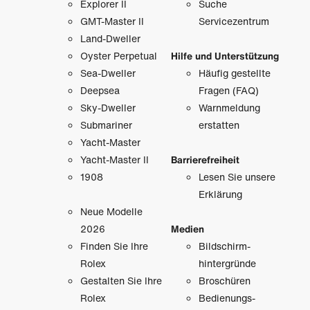
Explorer II
Suche
GMT-Master II
Servicezentrum
Land-Dweller
Oyster Perpetual
Hilfe und Unterstützung
Sea-Dweller
Häufig gestellte
Deepsea
Fragen (FAQ)
Sky-Dweller
Warnmeldung
Submariner
erstatten
Yacht-Master
Yacht-Master II
Barrierefreiheit
1908
Lesen Sie unsere
Erklärung
Neue Modelle
2026
Medien
Finden Sie Ihre
Bildschirm­
Rolex
hintergründe
Gestalten Sie Ihre
Broschüren
Rolex
Bedienungs­