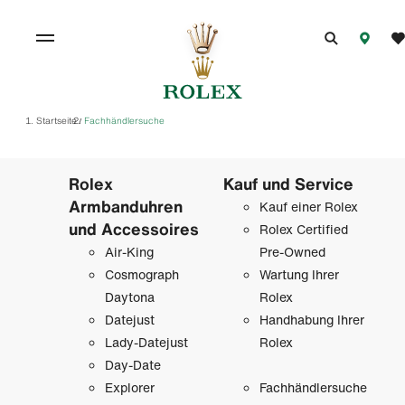
Startseite
Fachhändlersuche
/
Rolex
Kauf und Service
Armbanduhren
Kauf einer Rolex
und Accessoires
Rolex Certified
Air-King
Pre-Owned
Cosmograph
Wartung Ihrer
Daytona
Rolex
Datejust
Handhabung Ihrer
Lady-Datejust
Rolex
Day-Date
Explorer
Fachhändlersuche