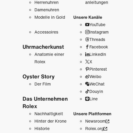
Herrenuhren
anleitungen
Damenuhren
Modelle in Gold
Unsere Kanäle
YouTube
Accessoires
Instagram
Threads
Uhrmacher­kunst
Facebook
Anatomie einer
LinkedIn
Rolex
X
Pinterest
Oyster Story
Weibo
Der Film
WeChat
Douyin
Das Unternehmen
Line
Rolex
Nachhaltigkeit
Unsere Plattformen
Hinter der Krone
Newsroom
Historie
Rolex.org