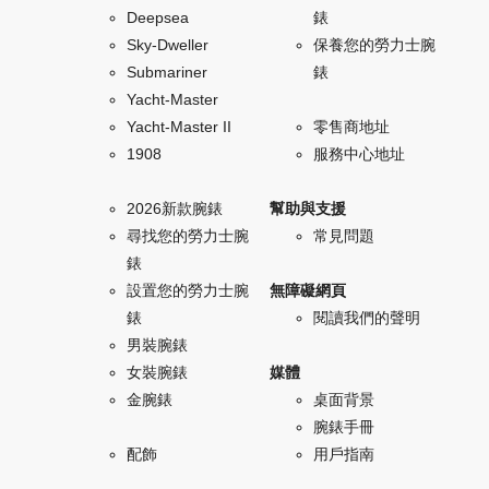
Deepsea
錶
Sky-Dweller
保養您的勞力士腕
Submariner
錶
Yacht-Master
Yacht-Master II
零售商地址
1908
服務中心地址
2026新款腕錶
幫助與支援
尋找您的勞力士腕
常見問題
錶
設置您的勞力士腕
無障礙網頁
錶
閱讀我們的聲明
男裝腕錶
女裝腕錶
媒體
金腕錶
桌面背景
腕錶手冊
配飾
用戶指南