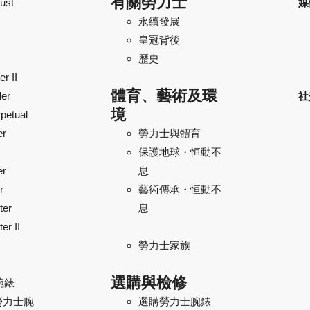
有關勞力士
ust
媒
永續發展
皇冠背後
歷史
r II
體育、藝術及環
ler
社
境
petual
er
勞力士與體育
保護地球・恒動不
er
息
r
藝術傳承・恒動不
ter
息
er II
勞力士家族
選購與檢修
腕錶
勞力士腕
選購勞力士腕錶