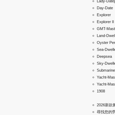
Lady-Datej
Day-Date
Explorer
Explorer II
GMT-Maste
Land-Dwel
Oyster Per
Sea-Dwell
Deepsea
Sky-Dwell
Submarine
Yacht-Mas
Yacht-Mast
1908
2026新款
尋找您的