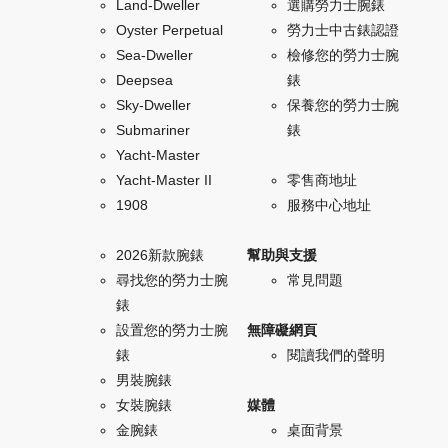
Land-Dweller
選購勞力士腕錶
Oyster Perpetual
勞力士中古錶認證
Sea-Dweller
檢修您的勞力士腕
Deepsea
錶
Sky-Dweller
保養您的勞力士腕
Submariner
錶
Yacht-Master
Yacht-Master II
零售商地址
1908
服務中心地址
2026新款腕錶
幫助與支援
尋找您的勞力士腕
常見問題
錶
設置您的勞力士腕
無障礙網頁
錶
閱讀我們的聲明
男裝腕錶
女裝腕錶
媒體
金腕錶
桌面背景