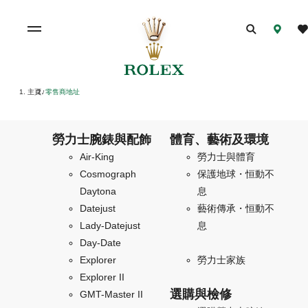
主頁
零售商地址
/
勞力士腕錶與配飾
體育、藝術及環境
Air-King
勞力士與體育
Cosmograph
保護地球・恒動不
Daytona
息
Datejust
藝術傳承・恒動不
Lady-Datejust
息
Day-Date
Explorer
勞力士家族
Explorer II
選購與檢修
GMT-Master II