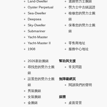
Land-Dweller
選購勞力士腕錶
Oyster Perpetual
勞力士中古錶認證
Sea-Dweller
檢修您的勞力士腕
Deepsea
錶
Sky-Dweller
保養您的勞力士腕
Submariner
錶
Yacht-Master
Yacht-Master II
零售商地址
1908
服務中心地址
2026新款腕錶
幫助與支援
尋找您的勞力士腕
常見問題
錶
設置您的勞力士腕
無障礙網頁
錶
閱讀我們的聲明
男裝腕錶
女裝腕錶
媒體
金腕錶
桌面背景