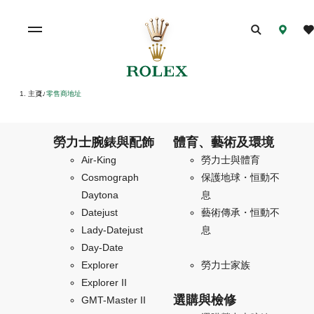
主頁
零售商地址
/
勞力士腕錶與配飾
體育、藝術及環境
Air-King
勞力士與體育
Cosmograph
保護地球・恒動不
Daytona
息
Datejust
藝術傳承・恒動不
Lady-Datejust
息
Day-Date
Explorer
勞力士家族
Explorer II
選購與檢修
GMT-Master II