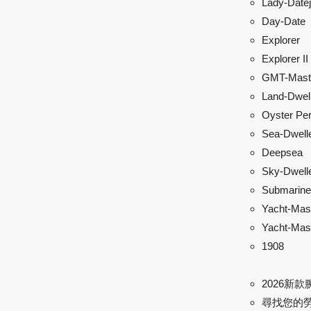
Lady-Datej
Day-Date
Explorer
Explorer II
GMT-Maste
Land-Dwel
Oyster Per
Sea-Dwell
Deepsea
Sky-Dwell
Submarine
Yacht-Mas
Yacht-Mast
1908
2026新款
尋找您的