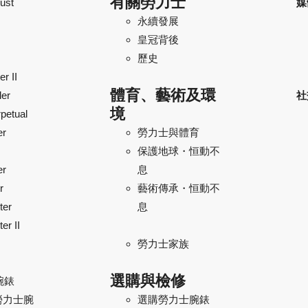
有關勞力士
ust
媒
永續發展
皇冠背後
歷史
r II
體育、藝術及環
ler
社
境
petual
er
勞力士與體育
保護地球・恒動不
er
息
r
藝術傳承・恒動不
ter
息
er II
勞力士家族
選購與檢修
腕錶
勞力士腕
選購勞力士腕錶