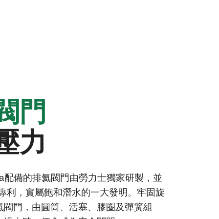
閥門
壓力
epsea配備的排氦閥門由勞力士獨家研製，並
得專利，實屬飽和潛水的一大發明。牢固旋
氦閥門，由圓筒、活塞、膠圈及彈簧組