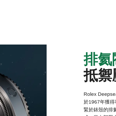
排氦
抵禦
Rolex De
於1967年獲
緊於錶殼的排