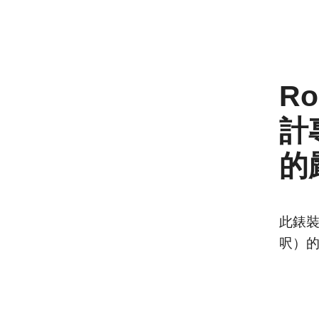
R
計
的
此錶裝
呎）