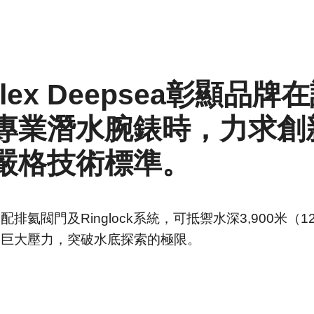
olex Deepsea彰顯品牌
專業潛水腕錶時，力求創
嚴格技術標準。
配排氦閥門及Ringlock系統，可抵禦水深3,900米（12,
的巨大壓力，突破水底探索的極限。