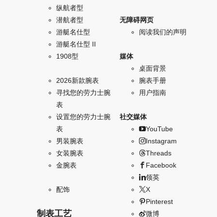
纵航者型
潜航者型
无障碍网页
游艇名仕型
阅读我们的声明
游艇名仕型 II
1908型
媒体
桌面背景
2026新款腕表
腕表手册
寻找您的劳力士腕
用户指南
表
设置您的劳力士腕
社交媒体
表
YouTube
男装腕表
Instagram
女装腕表
Threads
金腕表
Facebook
领英
配饰
X
Pinterest
制表工艺
微博