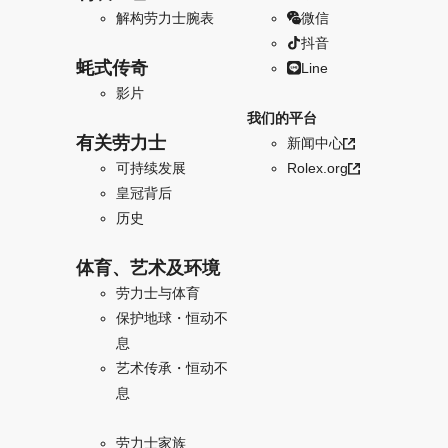
解构劳力士腕表
微信
抖音
蚝式传奇
Line
影片
我们的平台
有关劳力士
新闻中心
可持续发展
Rolex.org
皇冠背后
历史
体育、艺术及环境
劳力士与体育
保护地球・恒动不
息
艺术传承・恒动不
息
劳力士家族