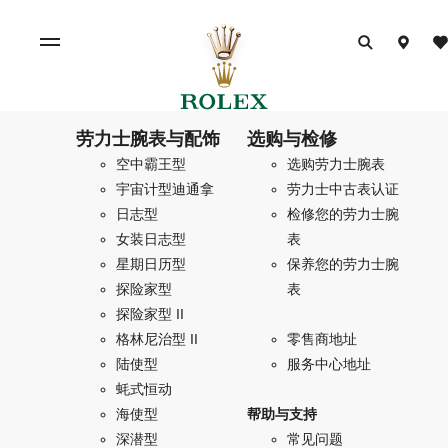
劳力士腕表与配饰
选购与检修
空中霸王型
选购劳力士腕表
宇宙计型迪通拿
劳力士中古表认证
日志型
检修您的劳力士腕
女装日志型
表
星期日历型
保养您的劳力士腕
探险家型
表
探险家型 II
格林尼治型 II
零售商地址
陆使型
服务中心地址
蚝式恒动
海使型
帮助与支持
深潜型
常见问题