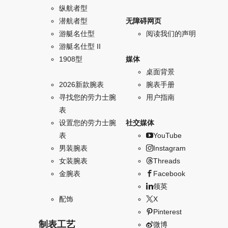
纵航者型
潜航者型
无障碍网页
游艇名仕型
阅读我们的声明
游艇名仕型 II
1908型
媒体
桌面背景
2026新款腕表
腕表手册
寻找您的劳力士腕
用户指南
表
设置您的劳力士腕
社交媒体
表
YouTube
男装腕表
Instagram
女装腕表
Threads
金腕表
Facebook
领英
配饰
X
Pinterest
制表工艺
微博