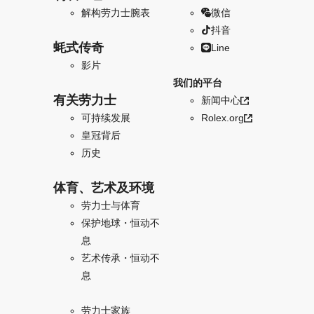
解构劳力士腕表
微信
抖音
蚝式传奇
Line
影片
我们的平台
有关劳力士
新闻中心
可持续发展
Rolex.org
皇冠背后
历史
体育、艺术及环境
劳力士与体育
保护地球・恒动不
息
艺术传承・恒动不
息
劳力士家族