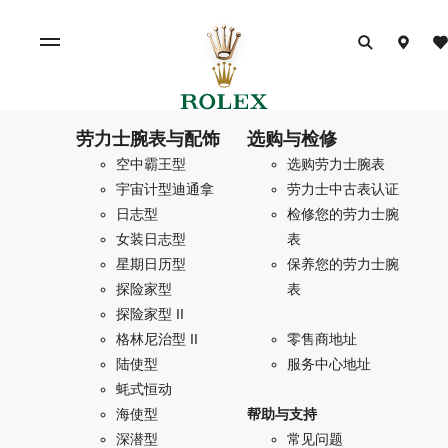
劳力士腕表与配饰
选购与检修
空中霸王型
选购劳力士腕表
宇宙计型迪通拿
劳力士中古表认证
日志型
检修您的劳力士腕
女装日志型
表
星期日历型
保养您的劳力士腕
探险家型
表
探险家型 II
格林尼治型 II
零售商地址
陆使型
服务中心地址
蚝式恒动
海使型
帮助与支持
深潜型
常见问题