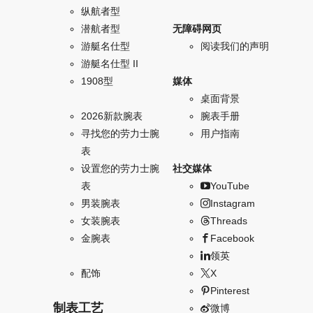
纵航者型
潜航者型
无障碍网页
游艇名仕型
阅读我们的声明
游艇名仕型 II
1908型
媒体
桌面背景
2026新款腕表
腕表手册
寻找您的劳力士腕
用户指南
表
设置您的劳力士腕
社交媒体
表
YouTube
男装腕表
Instagram
女装腕表
Threads
金腕表
Facebook
领英
配饰
X
Pinterest
制表工艺
微博