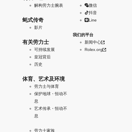
解构劳力士腕表
微信
抖音
蚝式传奇
Line
影片
我们的平台
有关劳力士
新闻中心
可持续发展
Rolex.org
皇冠背后
历史
体育、艺术及环境
劳力士与体育
保护地球・恒动不
息
艺术传承・恒动不
息
劳力士家族