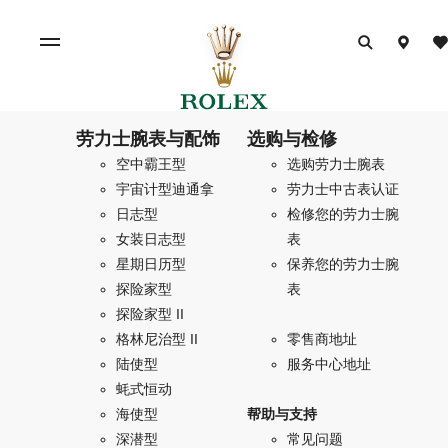
劳力士腕表与配饰
选购与检修
空中霸王型
选购劳力士腕表
宇宙计型迪通拿
劳力士中古表认证
日志型
检修您的劳力士腕
女装日志型
表
星期日历型
保养您的劳力士腕
探险家型
表
探险家型 II
格林尼治型 II
零售商地址
陆使型
服务中心地址
蚝式恒动
海使型
帮助与支持
深潜型
常见问题