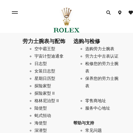
劳力士腕表与配饰
选购与检修
空中霸王型
选购劳力士腕表
宇宙计型迪通拿
劳力士中古表认证
日志型
检修您的劳力士腕
女装日志型
表
星期日历型
保养您的劳力士腕
探险家型
表
探险家型 II
格林尼治型 II
零售商地址
陆使型
服务中心地址
蚝式恒动
海使型
帮助与支持
深潜型
常见问题