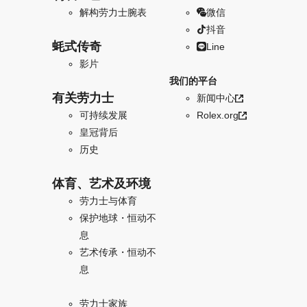
解构劳力士腕表
微信
抖音
蚝式传奇
Line
影片
我们的平台
有关劳力士
新闻中心
可持续发展
Rolex.org
皇冠背后
历史
体育、艺术及环境
劳力士与体育
保护地球・恒动不
息
艺术传承・恒动不
息
劳力士家族