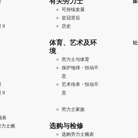
有关劳力士
型
媒
可持续发展
I
皇冠背后
II
历史
体育、艺术及环
社
境
劳力士与体育
保护地球・恒动不
息
型
艺术传承・恒动不
II
息
劳力士家族
腕表
选购与检修
劳力士腕
选购劳力士腕表