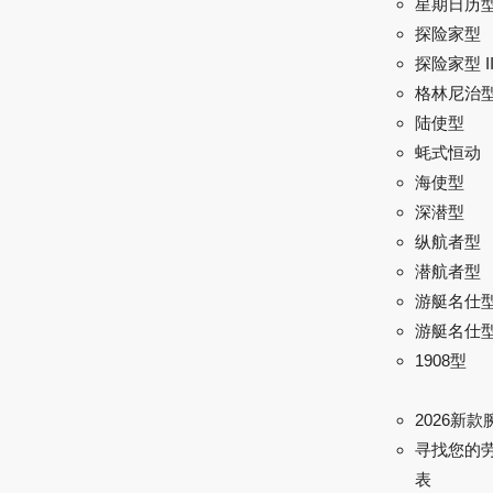
星期日历
探险家型
探险家型 I
格林尼治型 
陆使型
蚝式恒动
海使型
深潜型
纵航者型
潜航者型
游艇名仕
游艇名仕型 
1908型
2026新款
寻找您的
表