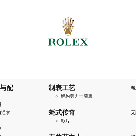
与配
制表工艺
帮
解构劳力士腕表
型
蚝式传奇
迪通拿
无
影片
型