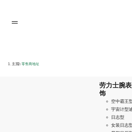
主页
零售商地址
/
劳力士腕表
饰
空中霸王
宇宙计型
日志型
女装日志