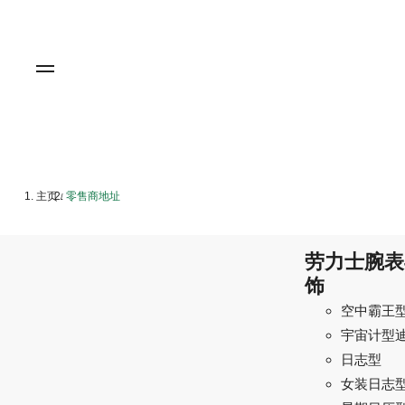
主页
零售商地址
/
劳力士腕表
饰
空中霸王
宇宙计型
日志型
女装日志