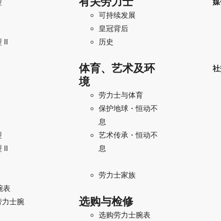
有关劳力士
型
媒
可持续发展
I
皇冠背后
II
历史
体育、艺术及环
社
境
劳力士与体育
保护地球・恒动不
息
型
艺术传承・恒动不
II
息
劳力士家族
腕表
选购与检修
劳力士腕
选购劳力士腕表