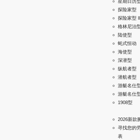
星期日历
探险家型
探险家型 I
格林尼治型 
陆使型
蚝式恒动
海使型
深潜型
纵航者型
潜航者型
游艇名仕
游艇名仕型 
1908型
2026新款
寻找您的
表