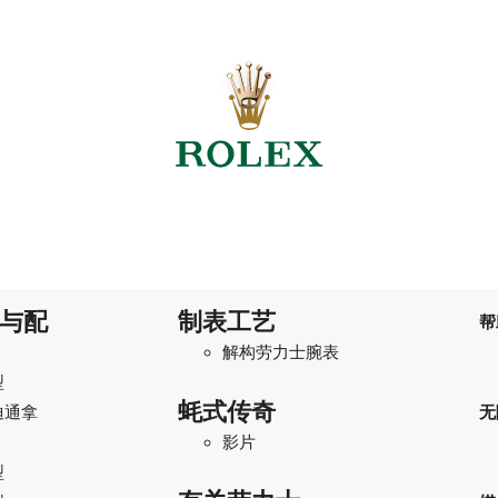
与配
制表工艺
帮
解构劳力士腕表
型
蚝式传奇
迪通拿
无
影片
型