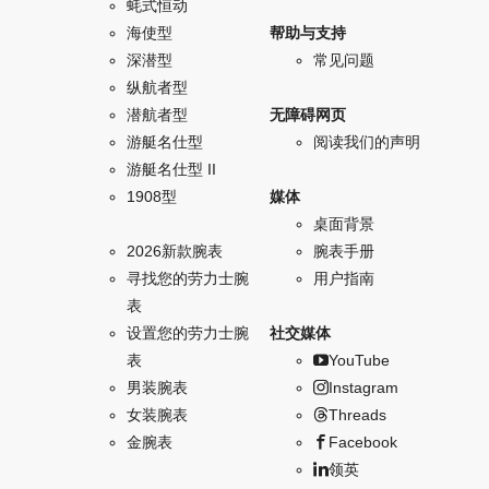
蚝式恒动
海使型
帮助与支持
深潜型
常见问题
纵航者型
潜航者型
无障碍网页
游艇名仕型
阅读我们的声明
游艇名仕型 II
1908型
媒体
桌面背景
2026新款腕表
腕表手册
寻找您的劳力士腕
用户指南
表
设置您的劳力士腕
社交媒体
表
YouTube
男装腕表
Instagram
女装腕表
Threads
金腕表
Facebook
领英