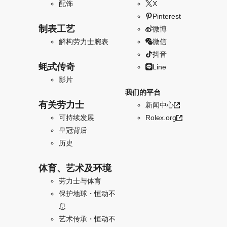
配饰
X
Pinterest
制表工艺
微博
解构劳力士腕表
微信
抖音
蚝式传奇
Line
影片
我们的平台
有关劳力士
新闻中心
可持续发展
Rolex.org
皇冠背后
历史
体育、艺术及环境
劳力士与体育
保护地球・恒动不
息
艺术传承・恒动不