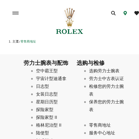
主页
零售商地址
/
劳力士腕表与配饰
选购与检修
空中霸王型
选购劳力士腕表
宇宙计型迪通拿
劳力士中古表认证
日志型
检修您的劳力士腕
女装日志型
表
星期日历型
保养您的劳力士腕
探险家型
表
探险家型 II
格林尼治型 II
零售商地址
陆使型
服务中心地址