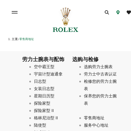
主页
零售商地址
/
劳力士腕表与配饰
选购与检修
空中霸王型
选购劳力士腕表
宇宙计型迪通拿
劳力士中古表认证
日志型
检修您的劳力士腕
女装日志型
表
星期日历型
保养您的劳力士腕
探险家型
表
探险家型 II
格林尼治型 II
零售商地址
陆使型
服务中心地址