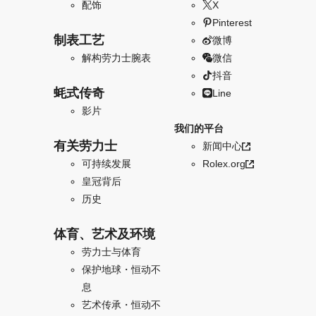
配饰
X
Pinterest
制表工艺
微博
解构劳力士腕表
微信
抖音
蚝式传奇
Line
影片
我们的平台
有关劳力士
新闻中心
可持续发展
Rolex.org
皇冠背后
历史
体育、艺术及环境
劳力士与体育
保护地球・恒动不
息
艺术传承・恒动不