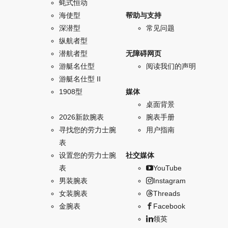
蚝式恒动
海使型
帮助与支持
深潜型
常见问题
纵航者型
潜航者型
无障碍网页
游艇名仕型
阅读我们的声明
游艇名仕型 II
1908型
媒体
桌面背景
2026新款腕表
腕表手册
寻找您的劳力士腕
用户指南
表
设置您的劳力士腕
社交媒体
表
YouTube
男装腕表
Instagram
女装腕表
Threads
金腕表
Facebook
领英