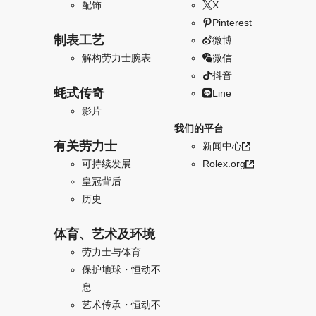
配饰
X
Pinterest
制表工艺
微博
解构劳力士腕表
微信
抖音
蚝式传奇
Line
影片
我们的平台
有关劳力士
新闻中心
可持续发展
Rolex.org
皇冠背后
历史
体育、艺术及环境
劳力士与体育
保护地球・恒动不
息
艺术传承・恒动不