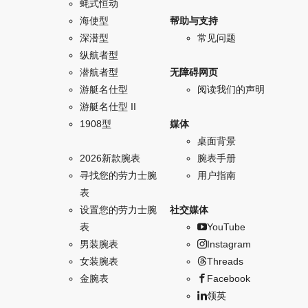
蚝式恒动
海使型
帮助与支持
深潜型
常见问题
纵航者型
潜航者型
无障碍网页
游艇名仕型
阅读我们的声明
游艇名仕型 II
1908型
媒体
桌面背景
2026新款腕表
腕表手册
寻找您的劳力士腕
用户指南
表
设置您的劳力士腕
社交媒体
表
YouTube
男装腕表
Instagram
女装腕表
Threads
金腕表
Facebook
领英