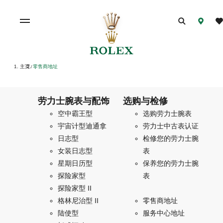
主页
零售商地址
/
劳力士腕表与配饰
选购与检修
空中霸王型
选购劳力士腕表
宇宙计型迪通拿
劳力士中古表认证
日志型
检修您的劳力士腕
女装日志型
表
星期日历型
保养您的劳力士腕
探险家型
表
探险家型 II
格林尼治型 II
零售商地址
陆使型
服务中心地址