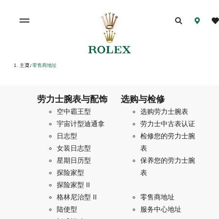
主页
零售商地址
/
劳力士腕表与配饰
选购与检修
空中霸王型
选购劳力士腕表
宇宙计型迪通拿
劳力士中古表认证
日志型
检修您的劳力士腕
女装日志型
表
星期日历型
保养您的劳力士腕
探险家型
表
探险家型 II
格林尼治型 II
零售商地址
陆使型
服务中心地址