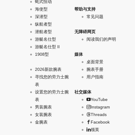
蚝式恒动
海使型
帮助与支持
深潜型
常见问题
纵航者型
潜航者型
无障碍网页
游艇名仕型
阅读我们的声明
游艇名仕型 II
1908型
媒体
桌面背景
2026新款腕表
腕表手册
寻找您的劳力士腕
用户指南
表
设置您的劳力士腕
社交媒体
表
YouTube
男装腕表
Instagram
女装腕表
Threads
金腕表
Facebook
领英