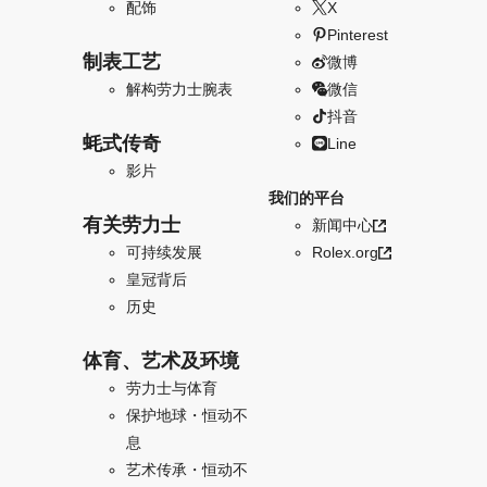
配饰
X
Pinterest
制表工艺
微博
解构劳力士腕表
微信
抖音
蚝式传奇
Line
影片
我们的平台
有关劳力士
新闻中心
可持续发展
Rolex.org
皇冠背后
历史
体育、艺术及环境
劳力士与体育
保护地球・恒动不
息
艺术传承・恒动不