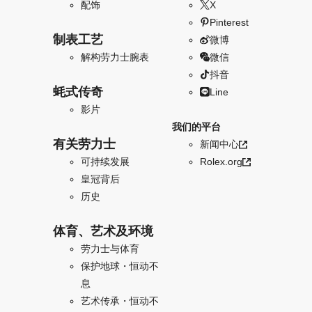
配饰
X
Pinterest
制表工艺
微博
解构劳力士腕表
微信
抖音
蚝式传奇
Line
影片
我们的平台
有关劳力士
新闻中心
可持续发展
Rolex.org
皇冠背后
历史
体育、艺术及环境
劳力士与体育
保护地球・恒动不
息
艺术传承・恒动不