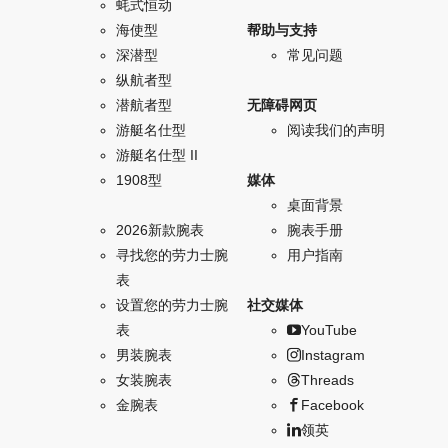
蚝式恒动
海使型
帮助与支持
深潜型
常见问题
纵航者型
潜航者型
无障碍网页
游艇名仕型
阅读我们的声明
游艇名仕型 II
1908型
媒体
桌面背景
2026新款腕表
腕表手册
寻找您的劳力士腕
用户指南
表
设置您的劳力士腕
社交媒体
表
YouTube
男装腕表
Instagram
女装腕表
Threads
金腕表
Facebook
领英