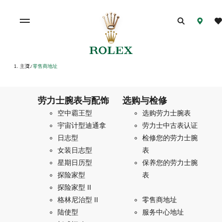
主页
零售商地址
/
劳力士腕表与配饰
选购与检修
空中霸王型
选购劳力士腕表
宇宙计型迪通拿
劳力士中古表认证
日志型
检修您的劳力士腕
女装日志型
表
星期日历型
保养您的劳力士腕
探险家型
表
探险家型 II
格林尼治型 II
零售商地址
陆使型
服务中心地址