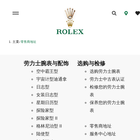
主页
零售商地址
/
劳力士腕表与配饰
选购与检修
空中霸王型
选购劳力士腕表
宇宙计型迪通拿
劳力士中古表认证
日志型
检修您的劳力士腕
女装日志型
表
星期日历型
保养您的劳力士腕
探险家型
表
探险家型 II
格林尼治型 II
零售商地址
陆使型
服务中心地址