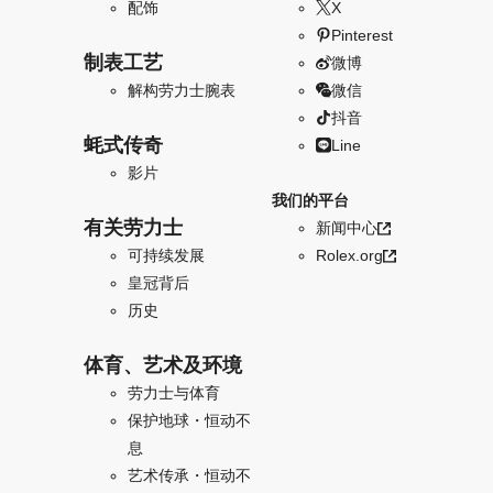
配饰
X
Pinterest
制表工艺
微博
解构劳力士腕表
微信
抖音
蚝式传奇
Line
影片
我们的平台
有关劳力士
新闻中心
可持续发展
Rolex.org
皇冠背后
历史
体育、艺术及环境
劳力士与体育
保护地球・恒动不
息
艺术传承・恒动不