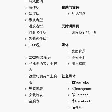
蚝式恒动
海使型
帮助与支持
深潜型
常见问题
纵航者型
潜航者型
无障碍网页
游艇名仕型
阅读我们的声明
游艇名仕型 II
1908型
媒体
桌面背景
2026新款腕表
腕表手册
寻找您的劳力士腕
用户指南
表
设置您的劳力士腕
社交媒体
表
YouTube
男装腕表
Instagram
女装腕表
Threads
金腕表
Facebook
领英