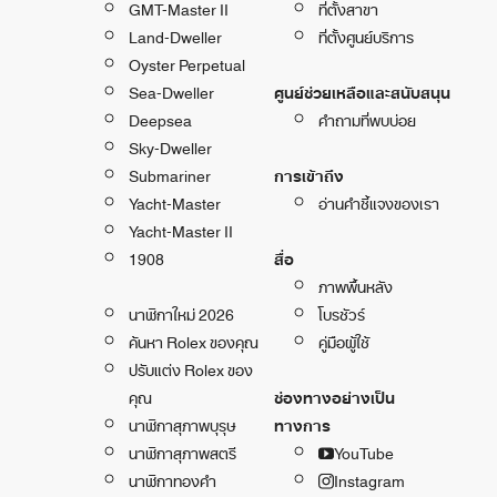
GMT-Master II
ที่ตั้งสาขา
Land-Dweller
ที่ตั้งศูนย์บริการ
Oyster Perpetual
Sea-Dweller
ศูนย์ช่วยเหลือและสนับสนุน
Deepsea
คำถามที่พบบ่อย
Sky-Dweller
Submariner
การเข้าถึง
Yacht-Master
อ่านคำชี้แจงของเรา
Yacht-Master II
1908
สื่อ
ภาพพื้นหลัง
นาฬิกาใหม่ 2026
โบรชัวร์
ค้นหา Rolex ของคุณ
คู่มือผู้ใช้
ปรับแต่ง Rolex ของ
คุณ
ช่องทางอย่างเป็น
นาฬิกาสุภาพบุรุษ
ทางการ
นาฬิกาสุภาพสตรี
YouTube
นาฬิกาทองคำ
Instagram