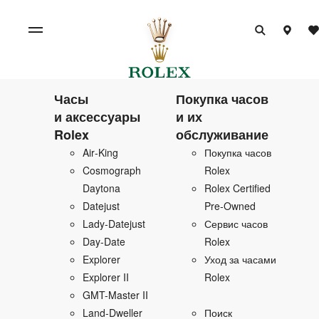
Часы
Покупка часов
и аксессуары
и их
Rolex
обслуживание
Air‑King
Покупка часов
Cosmograph
Rolex
Daytona
Rolex Certified
Datejust
Pre‑Owned
Lady‑Datejust
Сервис часов
Day‑Date
Rolex
Explorer
Уход за часами
Explorer II
Rolex
GMT-Master II
Land‑Dweller
Поиск