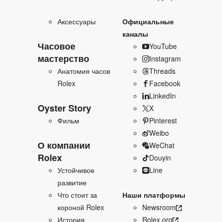
Аксессуары
Официальные
каналы
Часовое
YouTube
мастерство
Instagram
Анатомия часов
Threads
Rolex
Facebook
LinkedIn
Oyster Story
X
Фильм
Pinterest
Weibo
О компании
WeChat
Rolex
Douyin
Устойчивое
Line
развитие
Что стоит за
Наши платформы
короной Rolex
Newsroom
История
Rolex.org