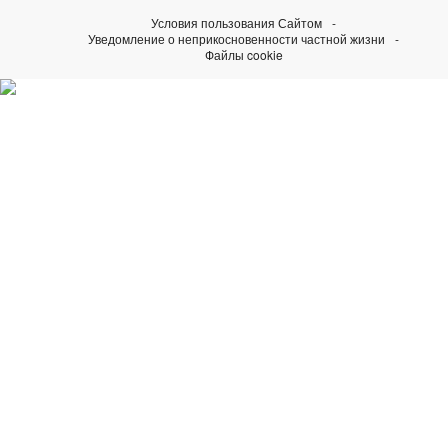
Условия пользования Сайтом
Уведомление о неприкосновенности частной жизни
Файлы cookie
Узнайте больше о наших
инициативах Perpetual
Посетить Rolex.org