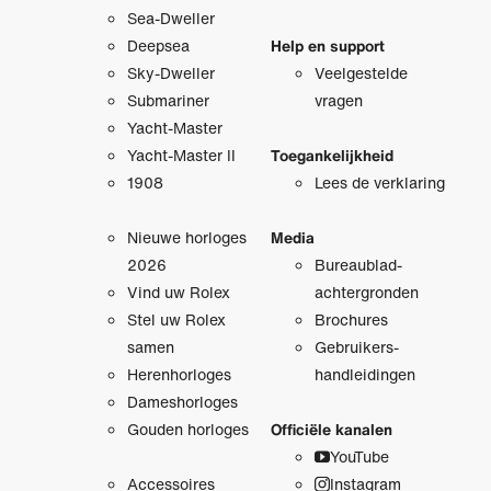
Sea-Dweller
Deepsea
Help en support
Sky-Dweller
Veelgestelde
Submariner
vragen
Yacht-Master
Yacht-Master II
Toegankelijkheid
1908
Lees de verklaring
Nieuwe horloges
Media
2026
Bureaublad­
Vind uw Rolex
achtergronden
Stel uw Rolex
Brochures
samen
Gebruikers­
Herenhorloges
handleidingen
Dameshorloges
Gouden horloges
Officiële kanalen
YouTube
Accessoires
Instagram