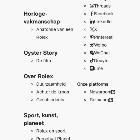
Threads
Horloge­
Facebook
vakmanschap
LinkedIn
Anatomie van een
X
Rolex
Pinterest
Weibo
Oyster Story
WeChat
De film
Douyin
Line
Over Rolex
Duurzaamheid
Onze platforms
Achter de kroon
Newsroom
Geschiedenis
Rolex.org
Sport, kunst,
planeet
Rolex en sport
Perpetual Planet