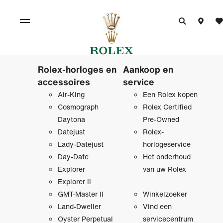
Rolex-horloges en
Aankoop en
accessoires
service
Air-King
Een Rolex kopen
Cosmograph
Rolex Certified
Daytona
Pre‑Owned
Datejust
Rolex-
Lady-Datejust
horlogeservice
Day-Date
Het onderhoud
Explorer
van uw Rolex
Explorer II
GMT-Master II
Winkelzoeker
Land-Dweller
Vind een
Oyster Perpetual
servicecentrum