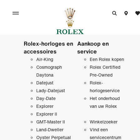
Rolex-horloges en
Aankoop en
accessoires
service
Air-King
Een Rolex kopen
Cosmograph
Rolex Certified
Daytona
Pre‑Owned
Datejust
Rolex-
Lady-Datejust
horlogeservice
Day-Date
Het onderhoud
Explorer
van uw Rolex
Explorer II
GMT-Master II
Winkelzoeker
Land-Dweller
Vind een
Oyster Perpetual
servicecentrum