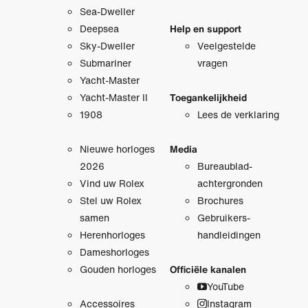
Sea-Dweller
Deepsea
Help en support
Sky-Dweller
Veelgestelde
Submariner
vragen
Yacht-Master
Yacht-Master II
Toegankelijkheid
1908
Lees de verklaring
Nieuwe horloges
Media
2026
Bureaublad­
Vind uw Rolex
achtergronden
Stel uw Rolex
Brochures
samen
Gebruikers­
Herenhorloges
handleidingen
Dameshorloges
Gouden horloges
Officiële kanalen
YouTube
Accessoires
Instagram