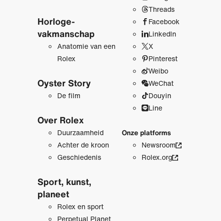
Threads
Horloge­
Facebook
vakmanschap
LinkedIn
Anatomie van een
X
Rolex
Pinterest
Weibo
Oyster Story
WeChat
De film
Douyin
Line
Over Rolex
Duurzaamheid
Onze platforms
Achter de kroon
Newsroom
Geschiedenis
Rolex.org
Sport, kunst,
planeet
Rolex en sport
Perpetual Planet