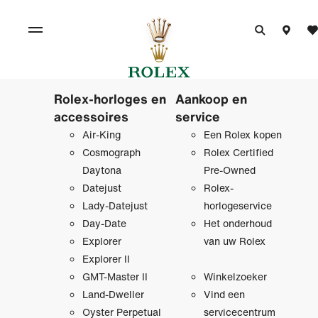
Rolex-horloges en
Aankoop en
accessoires
service
Air-King
Een Rolex kopen
Cosmograph
Rolex Certified
Daytona
Pre‑Owned
Datejust
Rolex-
Lady-Datejust
horlogeservice
Day-Date
Het onderhoud
Explorer
van uw Rolex
Explorer II
GMT-Master II
Winkelzoeker
Land-Dweller
Vind een
Oyster Perpetual
servicecentrum