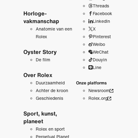
Threads
Horloge­
Facebook
vakmanschap
LinkedIn
Anatomie van een
X
Rolex
Pinterest
Weibo
Oyster Story
WeChat
De film
Douyin
Line
Over Rolex
Duurzaamheid
Onze platforms
Achter de kroon
Newsroom
Geschiedenis
Rolex.org
Sport, kunst,
planeet
Rolex en sport
Perpetual Planet