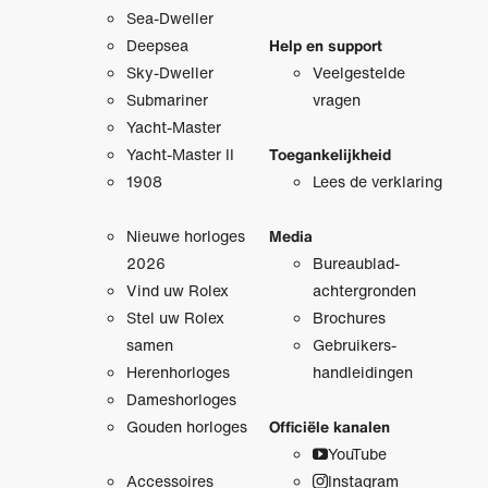
Sea-Dweller
Deepsea
Help en support
Sky-Dweller
Veelgestelde
Submariner
vragen
Yacht-Master
Yacht-Master II
Toegankelijkheid
1908
Lees de verklaring
Nieuwe horloges
Media
2026
Bureaublad­
Vind uw Rolex
achtergronden
Stel uw Rolex
Brochures
samen
Gebruikers­
Herenhorloges
handleidingen
Dameshorloges
Gouden horloges
Officiële kanalen
YouTube
Accessoires
Instagram