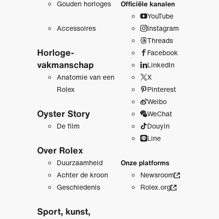
Gouden horloges
Officiële kanalen
YouTube
Accessoires
Instagram
Threads
Horloge­
Facebook
vakmanschap
LinkedIn
Anatomie van een
X
Rolex
Pinterest
Weibo
Oyster Story
WeChat
De film
Douyin
Line
Over Rolex
Duurzaamheid
Onze platforms
Achter de kroon
Newsroom
Geschiedenis
Rolex.org
Sport, kunst,