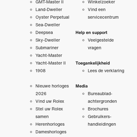
GMT-Master II
Winkelzoeker
Land-Dweller
Vind een
Oyster Perpetual
servicecentrum
Sea-Dweller
Deepsea
Help en support
Sky-Dweller
Veelgestelde
Submariner
vragen
Yacht-Master
Yacht-Master II
Toegankelijkheid
1908
Lees de verklaring
Nieuwe horloges
Media
2026
Bureaublad­
Vind uw Rolex
achtergronden
Stel uw Rolex
Brochures
samen
Gebruikers­
Herenhorloges
handleidingen
Dameshorloges