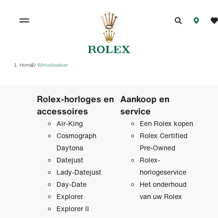
Home
Winkelzoeker
/
Rolex-horloges en
Aankoop en
accessoires
service
Air-King
Een Rolex kopen
Cosmograph
Rolex Certified
Daytona
Pre‑Owned
Datejust
Rolex-
Lady-Datejust
horlogeservice
Day-Date
Het onderhoud
Explorer
van uw Rolex
Explorer II