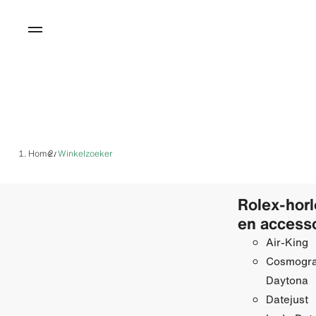
Home
Winkelzoeker
/
Rolex-hor
en access
Air-King
Cosmogr
Daytona
Datejust