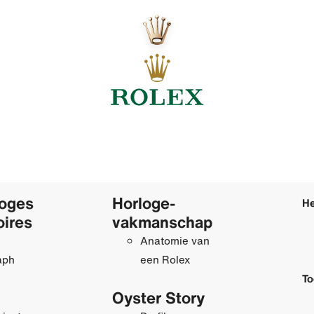
loges
Horloge­
He
oires
vakmanschap
Anatomie van
aph
een Rolex
To
Oyster Story