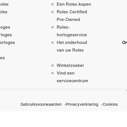
olex
Een Rolex kopen
olex
Rolex Certified
Pre‑Owned
loges
Rolex-
loges
horlogeservice
orloges
On
Het onderhoud
van uw Rolex
res
Winkelzoeker
Vind een
servicecentrum
Gebruiksvoorwaarden
Privacyverklaring
Cookies