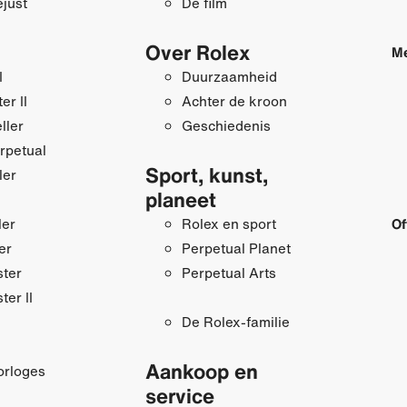
just
De film
Over Rolex
Me
I
Duurzaamheid
r II
Achter de kroon
ller
Geschiedenis
rpetual
Sport, kunst,
ler
planeet
ler
Rolex en sport
Of
er
Perpetual Planet
ster
Perpetual Arts
ter II
De Rolex-familie
Aankoop en
orloges
service