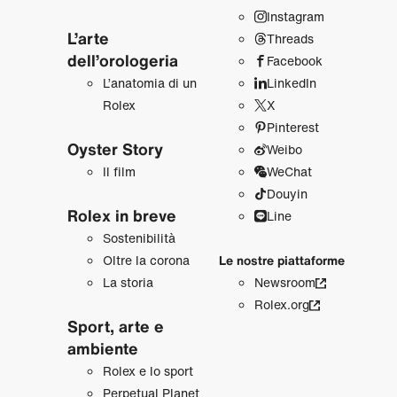
Instagram
L’arte
Threads
dell’orologeria
Facebook
L’anatomia di un
LinkedIn
Rolex
X
Pinterest
Oyster Story
Weibo
Il film
WeChat
Douyin
Rolex in breve
Line
Sostenibilità
Oltre la corona
Le nostre piattaforme
La storia
Newsroom
Rolex.org
Sport, arte e
ambiente
Rolex e lo sport
Perpetual Planet