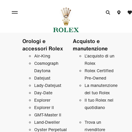
Orologi e
Acquisto e
accessori Rolex
manutenzione
Air‑King
L’acquisto di un
Cosmograph
Rolex
Daytona
Rolex Certified
Datejust
Pre‑Owned
Lady‑Datejust
La manutenzione
Day‑Date
del tuo Rolex
Explorer
Il tuo Rolex nel
Explorer II
quotidiano
GMT‑Master II
Land‑Dweller
Trova un
Oyster Perpetual
rivenditore