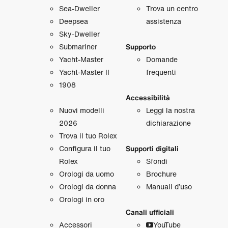
Sea‑Dweller
Trova un centro
Deepsea
assistenza
Sky‑Dweller
Submariner
Supporto
Yacht‑Master
Domande
Yacht‑Master II
frequenti
1908
Accessibilità
Nuovi modelli
Leggi la nostra
2026
dichiarazione
Trova il tuo Rolex
Configura il tuo
Supporti digitali
Rolex
Sfondi
Orologi da uomo
Brochure
Orologi da donna
Manuali d’uso
Orologi in oro
Canali ufficiali
Accessori
YouTube