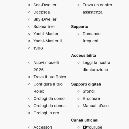
Sea‑Dweller
Trova un centro
Deepsea
assistenza
Sky‑Dweller
Submariner
Supporto
Yacht‑Master
Domande
Yacht‑Master II
frequenti
1908
Accessibilità
Nuovi modelli
Leggi la nostra
2026
dichiarazione
Trova il tuo Rolex
Configura il tuo
Supporti digitali
Rolex
Sfondi
Orologi da uomo
Brochure
Orologi da donna
Manuali d’uso
Orologi in oro
Canali ufficiali
Accessori
YouTube