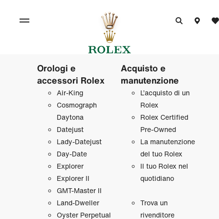
Orologi e
Acquisto e
accessori Rolex
manutenzione
Air‑King
L’acquisto di un
Cosmograph
Rolex
Daytona
Rolex Certified
Datejust
Pre‑Owned
Lady‑Datejust
La manutenzione
Day‑Date
del tuo Rolex
Explorer
Il tuo Rolex nel
Explorer II
quotidiano
GMT‑Master II
Land‑Dweller
Trova un
Oyster Perpetual
rivenditore