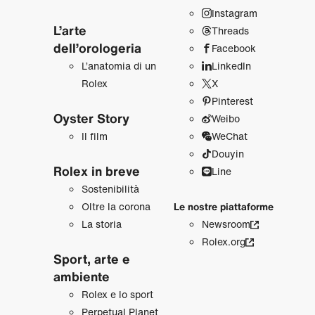
Instagram
L’arte
Threads
dell’orologeria
Facebook
L’anatomia di un
LinkedIn
Rolex
X
Pinterest
Oyster Story
Weibo
Il film
WeChat
Douyin
Rolex in breve
Line
Sostenibilità
Oltre la corona
Le nostre piattaforme
La storia
Newsroom
Rolex.org
Sport, arte e
ambiente
Rolex e lo sport
Perpetual Planet