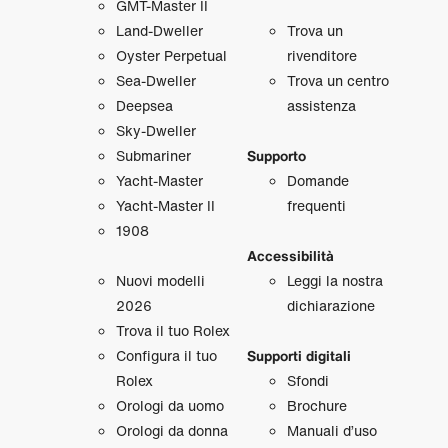
GMT‑Master II
Land‑Dweller
Trova un
Oyster Perpetual
rivenditore
Sea‑Dweller
Trova un centro
Deepsea
assistenza
Sky‑Dweller
Submariner
Supporto
Yacht‑Master
Domande
Yacht‑Master II
frequenti
1908
Accessibilità
Nuovi modelli
Leggi la nostra
2026
dichiarazione
Trova il tuo Rolex
Configura il tuo
Supporti digitali
Rolex
Sfondi
Orologi da uomo
Brochure
Orologi da donna
Manuali d’uso