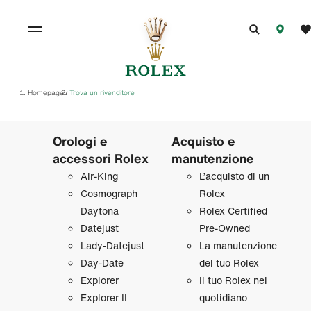
Homepage
Trova un rivenditore
/
Orologi e
Acquisto e
accessori Rolex
manutenzione
Air‑King
L’acquisto di un
Cosmograph
Rolex
Daytona
Rolex Certified
Datejust
Pre‑Owned
Lady‑Datejust
La manutenzione
Day‑Date
del tuo Rolex
Explorer
Il tuo Rolex nel
Explorer II
quotidiano