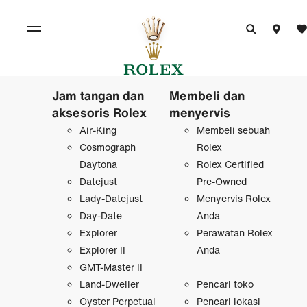
Jam tangan dan
Membeli dan
aksesoris Rolex
menyervis
Air-King
Membeli sebuah
Cosmograph
Rolex
Daytona
Rolex Certified
Datejust
Pre‑Owned
Lady-Datejust
Menyervis Rolex
Day-Date
Anda
Explorer
Perawatan Rolex
Explorer II
Anda
GMT-Master II
Land-Dweller
Pencari toko
Oyster Perpetual
Pencari lokasi