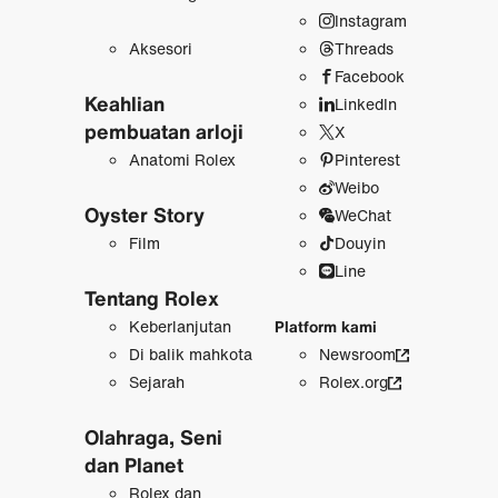
Instagram
Aksesori
Threads
Facebook
Keahlian
LinkedIn
pembuatan arloji
X
Anatomi Rolex
Pinterest
Weibo
Oyster Story
WeChat
Film
Douyin
Line
Tentang Rolex
Keberlanjutan
Platform kami
Di balik mahkota
Newsroom
Sejarah
Rolex.org
Olahraga, Seni
dan Planet
Rolex dan