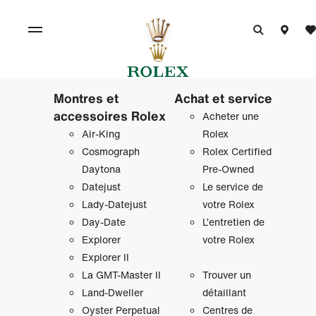
Montres et
Achat et service
accessoires Rolex
Acheter une
Air‑King
Rolex
Cosmograph
Rolex Certified
Daytona
Pre-Owned
Datejust
Le service de
Lady‑Datejust
votre Rolex
Day‑Date
L’entretien de
Explorer
votre Rolex
Explorer II
La GMT‑Master II
Trouver un
Land-Dweller
détaillant
Oyster Perpetual
Centres de