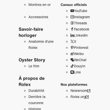
Montres en or
Canaux officiels
YouTube
Accessoires
Instagram
Threads
Savoir‑faire
Facebook
horloger
LinkedIn
Anatomie d’une
X
Rolex
Pinterest
Weibo
Oyster Story
WeChat
Le film
Douyin
Line
À propos de
Rolex
Nos plateformes
Durabilité
Newsroom
Derrière la
Rolex.org
couronne
Histoire