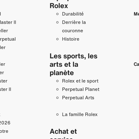
Rolex
I
Durabilité
Mé
ster II
Derrière la
ller
couronne
rpetual
Histoire
ler
Les sports, les
arts et la
ler
Ca
planète
er
ster
Rolex et le sport
ter II
Perpetual Planet
Perpetual Arts
x
La famille Rolex
2026
Achat et
otre