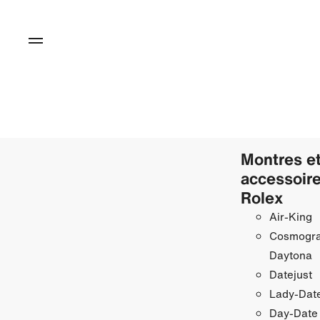
Montres e
accessoir
Rolex
Air‑King
Cosmogr
Daytona
Datejust
Lady‑Date
Day‑Date