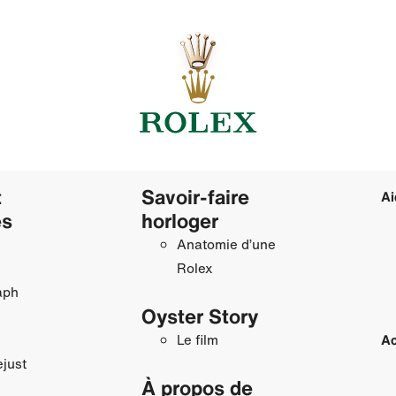
t
Savoir‑faire
Ai
es
horloger
Anatomie d’une
Rolex
aph
Oyster Story
Le film
Ac
just
À propos de