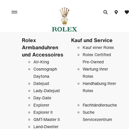
Rolex
Kauf und Service
Armbanduhren
Kauf einer Rolex
und Accessoires
Rolex Certified
Air-King
Pre-Owned
Cosmograph
Wartung Ihrer
Daytona
Rolex
Datejust
Handhabung Ihrer
Lady-Datejust
Rolex
Day-Date
Explorer
Fachhändlersuche
Explorer II
Suche
GMT-Master II
Servicezentrum
Land-Dweller