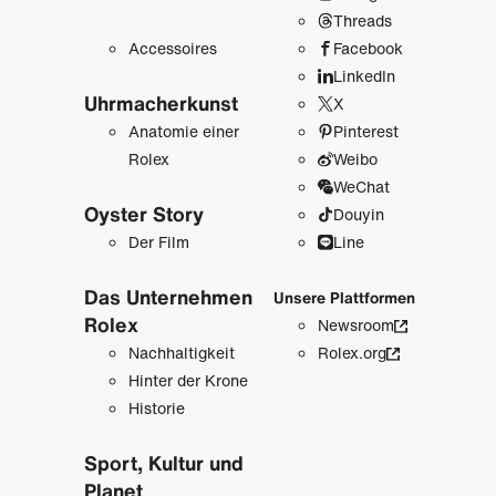
Threads
Accessoires
Facebook
LinkedIn
Uhrmacher­kunst
X
Anatomie einer
Pinterest
Rolex
Weibo
WeChat
Oyster Story
Douyin
Der Film
Line
Das Unternehmen
Unsere Plattformen
Rolex
Newsroom
Nachhaltigkeit
Rolex.org
Hinter der Krone
Historie
Sport, Kultur und
Planet