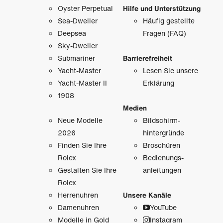
Oyster Perpetual
Hilfe und Unterstützung
Sea-Dweller
Häufig gestellte
Deepsea
Fragen (FAQ)
Sky-Dweller
Submariner
Barrierefreiheit
Yacht-Master
Lesen Sie unsere
Yacht-Master II
Erklärung
1908
Medien
Neue Modelle
Bildschirm­
2026
hintergründe
Finden Sie Ihre
Broschüren
Rolex
Bedienungs­
Gestalten Sie Ihre
anleitungen
Rolex
Herrenuhren
Unsere Kanäle
Damenuhren
YouTube
Modelle in Gold
Instagram