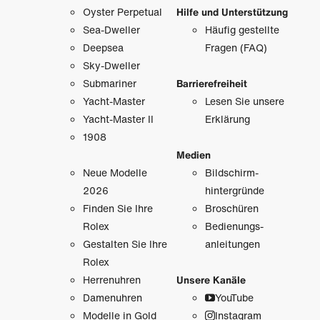
Oyster Perpetual
Hilfe und Unterstützung
Sea-Dweller
Häufig gestellte
Deepsea
Fragen (FAQ)
Sky-Dweller
Submariner
Barrierefreiheit
Yacht-Master
Lesen Sie unsere
Yacht-Master II
Erklärung
1908
Medien
Neue Modelle
Bildschirm­
2026
hintergründe
Finden Sie Ihre
Broschüren
Rolex
Bedienungs­
Gestalten Sie Ihre
anleitungen
Rolex
Herrenuhren
Unsere Kanäle
Damenuhren
YouTube
Modelle in Gold
Instagram