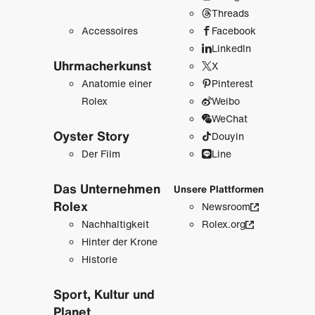
Threads
Accessoires
Facebook
LinkedIn
Uhrmacher­kunst
X
Anatomie einer
Pinterest
Rolex
Weibo
WeChat
Oyster Story
Douyin
Der Film
Line
Das Unternehmen
Unsere Plattformen
Rolex
Newsroom
Nachhaltigkeit
Rolex.org
Hinter der Krone
Historie
Sport, Kultur und
Planet