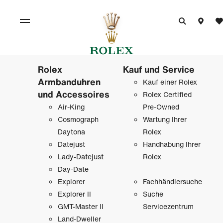
Rolex
Kauf und Service
Armbanduhren
Kauf einer Rolex
und Accessoires
Rolex Certified
Air-King
Pre-Owned
Cosmograph
Wartung Ihrer
Daytona
Rolex
Datejust
Handhabung Ihrer
Lady-Datejust
Rolex
Day-Date
Explorer
Fachhändlersuche
Explorer II
Suche
GMT-Master II
Servicezentrum
Land-Dweller