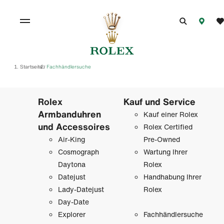
Startseite
Fachhändlersuche
/
Rolex
Kauf und Service
Armbanduhren
Kauf einer Rolex
und Accessoires
Rolex Certified
Air-King
Pre-Owned
Cosmograph
Wartung Ihrer
Daytona
Rolex
Datejust
Handhabung Ihrer
Lady-Datejust
Rolex
Day-Date
Explorer
Fachhändlersuche