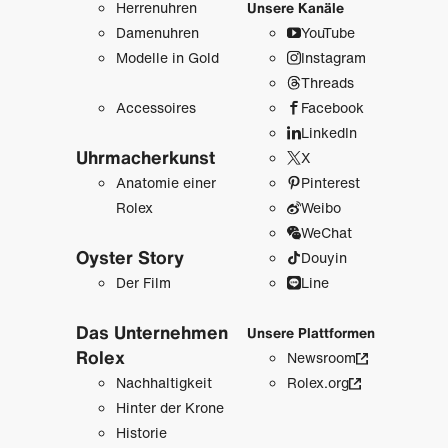
Herrenuhren
Unsere Kanäle
Damenuhren
YouTube
Modelle in Gold
Instagram
Threads
Accessoires
Facebook
LinkedIn
Uhrmacher­kunst
X
Anatomie einer
Pinterest
Rolex
Weibo
WeChat
Oyster Story
Douyin
Der Film
Line
Das Unternehmen
Unsere Plattformen
Rolex
Newsroom
Nachhaltigkeit
Rolex.org
Hinter der Krone
Historie