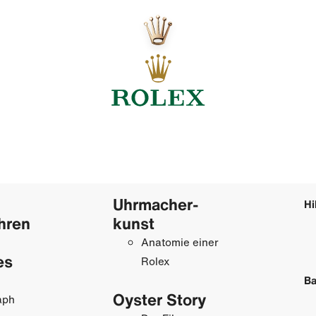
Uhrmacher­
Hi
hren
kunst
Anatomie einer
es
Rolex
Ba
Oyster Story
aph