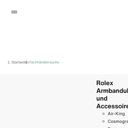
Startseite
Fachhändlersuche
/
Rolex
Armbandu
und
Accessoir
Air-King
Cosmogr