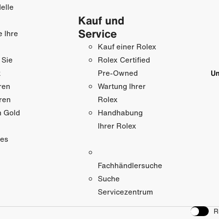
elle
Kauf und
Service
e Ihre
Kauf einer Rolex
 Sie
Rolex Certified
x
Un
Pre-Owned
ren
Wartung Ihrer
ren
Rolex
n Gold
Handhabung
Ihrer Rolex
res
Fachhändlersuche
Suche
Servicezentrum
R