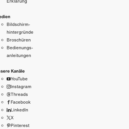
Erklärung
edien
Bildschirm­
hintergründe
Broschüren
Bedienungs­
anleitungen
sere Kanäle
YouTube
Instagram
Threads
Facebook
LinkedIn
X
Pinterest