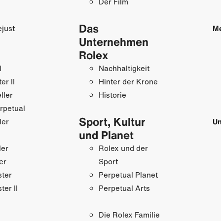
Der Film
Das
just
M
Unternehmen
Rolex
I
Nachhaltigkeit
r II
Hinter der Krone
ller
Historie
rpetual
Sport, Kultur
ler
Un
und Planet
ler
Rolex und der
er
Sport
ster
Perpetual Planet
ter II
Perpetual Arts
Die Rolex Familie