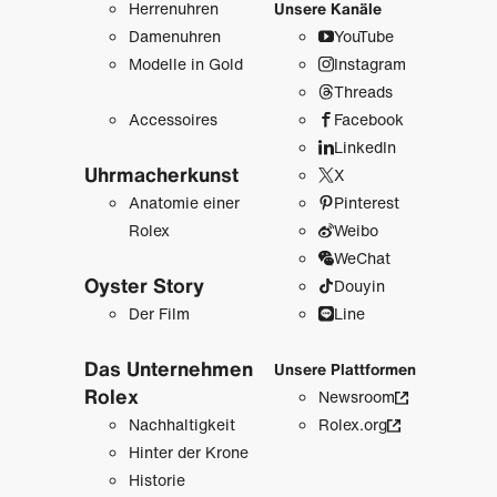
Herrenuhren
Unsere Kanäle
Damenuhren
YouTube
Modelle in Gold
Instagram
Threads
Accessoires
Facebook
LinkedIn
Uhrmacher­kunst
X
Anatomie einer
Pinterest
Rolex
Weibo
WeChat
Oyster Story
Douyin
Der Film
Line
Das Unternehmen
Unsere Plattformen
Rolex
Newsroom
Nachhaltigkeit
Rolex.org
Hinter der Krone
Historie