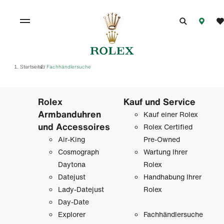
Startseite
Fachhändlersuche
/
Rolex
Kauf und Service
Armbanduhren
Kauf einer Rolex
und Accessoires
Rolex Certified
Air-King
Pre-Owned
Cosmograph
Wartung Ihrer
Daytona
Rolex
Datejust
Handhabung Ihrer
Lady-Datejust
Rolex
Day-Date
Explorer
Fachhändlersuche