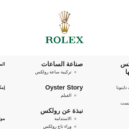
كس
صناعة الساعات
الم
ا
تركيبة ساعة رولكس
Oyster Story
ايتونا
إمك
الفيلم
جست
نبذة عن رولكس
الاستدامة
موا
وراء تاج رولكس