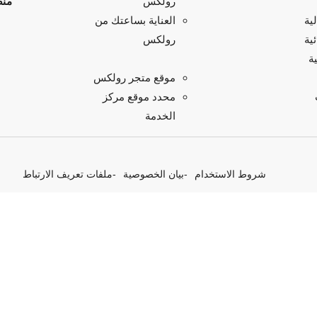
منص
رولكس
ية
العناية بساعتك من
ية
رولكس
ة
موقع متجر رولكس
محدد موقع مركز
الخدمة
شروط الاستخدام
بيان الخصوصية
ملفات تعريف الارتباط
 مبادرات بربتشوال الخاصة