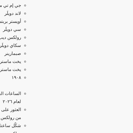
جي إم تي ماس
لاند دويلَر
أويستر بربت
سي دويلَر
رولكس ديب
سكاي دويلَر
صبمارينر
يخت ماستر
يخت ماستر II
۱۹۰۸
الساعات الج
لعام ٢٠٢٦
العثور على
من رولكس
شكّل ساعت