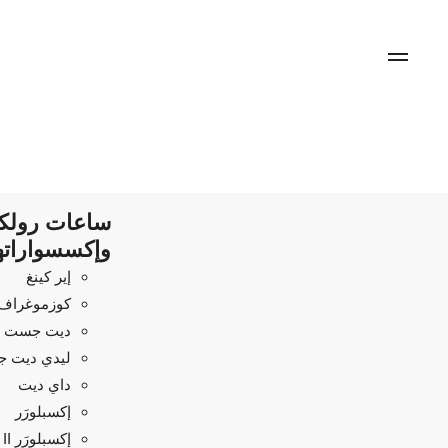
ساعات رول
وإكسسواراته
إير كينغ
كوزموغراف د
ديت جست
ليدي ديت 
داي ديت
إكسبلورَر
إكسبلورَر II