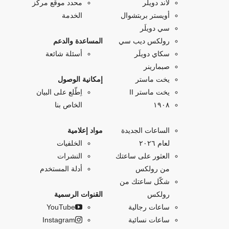
لاند دويلَر
محدد موقع مركز
أويستر بربتشوال
الخدمة
سي دويلَر
رولكس ديب سي
المساعدة والدعم
سكاي دويلَر
أسئلة شائعة
صبمارينر
يخت ماستر
إمكانية الوصول
يخت ماستر II
اِطّلع على البيان
۱۹۰۸
الخاص بنا
الساعات الجديدة
مواد إعلامية
لعام ٢٠٢٦
الخلفيات
العثور على ساعتك
النشرات
من رولكس
أدلة المستخدم
شكّل ساعتك من
رولكس
القنوات الرسمية
ساعات رجالية
YouTube
ساعات نسائية
Instagram