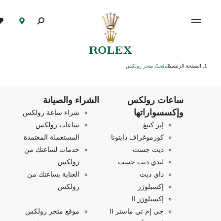
الصفحة الرئيسية
مُحدّد متجر رولكس
/
ساعات رولكس
الشراء والصيانة
وإكسسواراتها
شراء ساعة رولكس
إير كينغ
ساعات رولكس
كوزموغراف دايتونا
المستعملة المعتمدة
ديت جست
خدمات لساعتك من
ليدي ديت جست
رولكس
داي ديت
العناية بساعتك من
إكسبلورَر
رولكس
إكسبلورَر II
جي إم تي ماستر II
موقع متجر رولكس