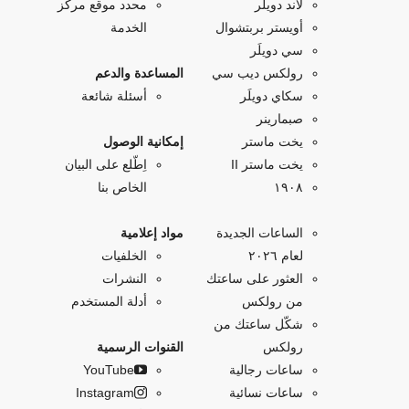
لاند دويلَر
محدد موقع مركز
أويستر بربتشوال
الخدمة
سي دويلَر
رولكس ديب سي
المساعدة والدعم
سكاي دويلَر
أسئلة شائعة
صبمارينر
يخت ماستر
إمكانية الوصول
يخت ماستر II
اِطّلع على البيان
۱۹۰۸
الخاص بنا
الساعات الجديدة
مواد إعلامية
لعام ٢٠٢٦
الخلفيات
العثور على ساعتك
النشرات
من رولكس
أدلة المستخدم
شكّل ساعتك من
رولكس
القنوات الرسمية
ساعات رجالية
YouTube
ساعات نسائية
Instagram