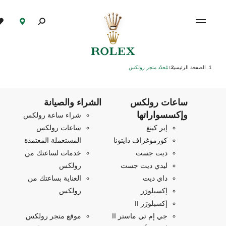
الصفحة الرئيسية
مُحدّد متجر رولكس
/
ساعات رولكس
الشراء والصيانة
وإكسسواراتها
شراء ساعة رولكس
إير كينغ
ساعات رولكس
كوزموغراف دايتونا
المستعملة المعتمدة
ديت جست
خدمات لساعتك من
ليدي ديت جست
رولكس
داي ديت
العناية بساعتك من
إكسبلورَر
رولكس
إكسبلورَر II
جي إم تي ماستر II
موقع متجر رولكس